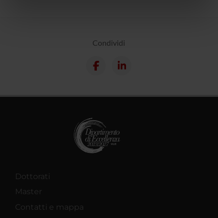
informazioni sul modo in cui utilizzi il nostro sito con i
nostri partner che si occupano di analisi dei dati web,
pubblicità e social media, i quali potrebbero combinarle
con altre informazioni che hai fornito loro o che hanno
Condividi
raccolto dal tuo utilizzo dei loro servizi.
Dottorati
Master
Contatti e mappa