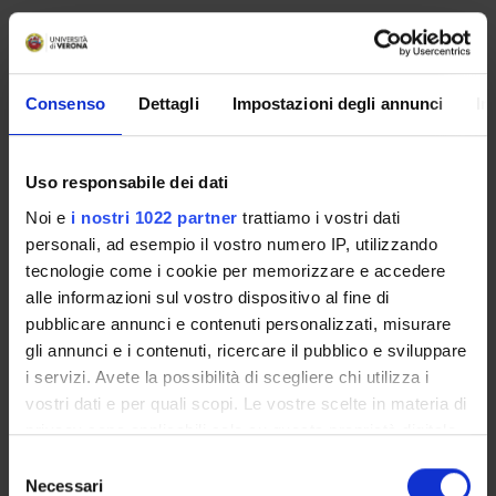
Consenso
Dettagli
Impostazioni degli annunci
In
Uso responsabile dei dati
Noi e
i nostri 1022 partner
trattiamo i vostri dati
personali, ad esempio il vostro numero IP, utilizzando
tecnologie come i cookie per memorizzare e accedere
alle informazioni sul vostro dispositivo al fine di
pubblicare annunci e contenuti personalizzati, misurare
gli annunci e i contenuti, ricercare il pubblico e sviluppare
ORGANIZZAZIONE
i servizi. Avete la possibilità di scegliere chi utilizza i
GOVERNANCE
vostri dati e per quali scopi. Le vostre scelte in materia di
privacy sono applicabili solo su questa proprietà digitale
COMMISSIONI
in cui avete effettuato le vostre scelte. È possibile
Selezione
modificare o revocare il proprio consenso in qualsiasi
Necessari
del