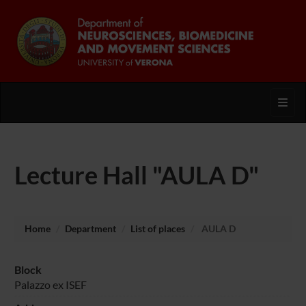
Toggl
Lecture Hall "AULA D"
Home
Department
List of places
AULA D
Block
Palazzo ex ISEF