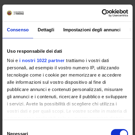
Consenso
Dettagli
Impostazioni degli annunci
In
Uso responsabile dei dati
Noi e
i nostri 1022 partner
trattiamo i vostri dati
personali, ad esempio il vostro numero IP, utilizzando
tecnologie come i cookie per memorizzare e accedere
alle informazioni sul vostro dispositivo al fine di
pubblicare annunci e contenuti personalizzati, misurare
gli annunci e i contenuti, ricercare il pubblico e sviluppare
i servizi. Avete la possibilità di scegliere chi utilizza i
ORGANISATION
vostri dati e per quali scopi. Le vostre scelte in materia di
GOVERNANCE
privacy sono applicabili solo su questa proprietà digitale
in cui avete effettuato le vostre scelte. È possibile
Selezione
COMMITTEES
modificare o revocare il proprio consenso in qualsiasi
Necessari
del