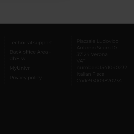
Piazzale Ludovico
Technical support
Antonio Scuro 10
Back office Area -
37124 Verona
dbErw
VAT
number01541040232
MyUnivr
Italian Fiscal
Privacy policy
Code93009870234