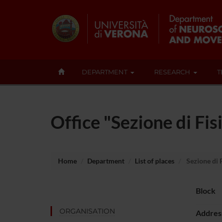
DEPARTMENT
RESEARCH
T
Office "Sezione di Fis
Home
Department
List of places
Sezione di F
Block
ORGANISATION
Addres