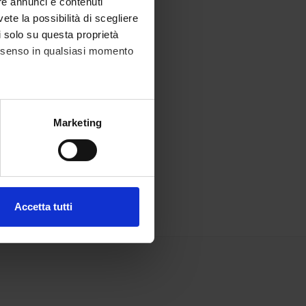
re annunci e contenuti
vete la possibilità di scegliere
li solo su questa proprietà
consenso in qualsiasi momento
alche metro,
Marketing
e specifiche (impronte
ezione dettagli
. Puoi
Accetta tutti
l media e per analizzare il
ostri partner che si occupano
azioni che hai fornito loro o