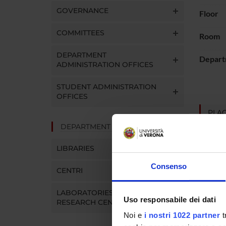
GOVERNANCE
Floor
COMMITTEES
Room
DEPARTMENT
Depart
ADMINISTRATION OFFICES
STUDENT ADMINISTRATION
OFFICES
PLAC
DEPARTMENT FACILITIES
LIBRARIES
Consenso
CENTRI
LABORATORIES AND
Uso responsabile dei dati
RESEARCH CENTRES
Noi e
i nostri 1022 partner
t