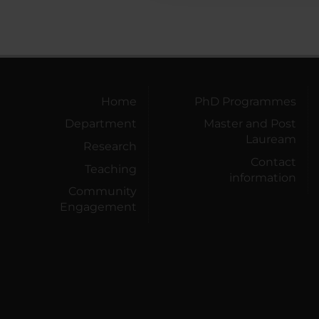
Home
PhD Programmes
Department
Master and Post
Lauream
Research
Contact
Teaching
information
Community
Engagement