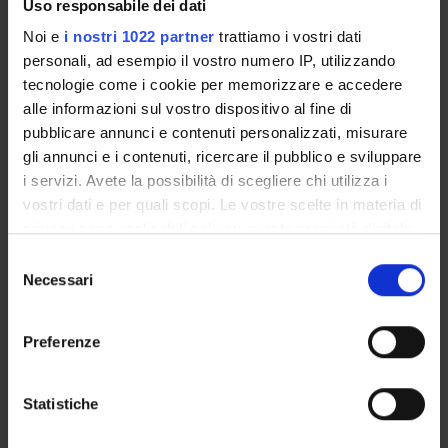
Courses
Uso responsabile dei dati
Academic Calendar
Noi e
i nostri 1022 partner
trattiamo i vostri dati
Degree Programme
personali, ad esempio il vostro numero IP, utilizzando
Lesson timetable
tecnologie come i cookie per memorizzare e accedere
Exam calendar
alle informazioni sul vostro dispositivo al fine di
Notices
pubblicare annunci e contenuti personalizzati, misurare
Thesis and internship proposals
gli annunci e i contenuti, ricercare il pubblico e sviluppare
i servizi. Avete la possibilità di scegliere chi utilizza i
Governing bodies
vostri dati e per quali scopi. Le vostre scelte in materia di
Faculty staff
privacy sono applicabili solo su questa proprietà digitale
in cui avete effettuato le vostre scelte. È possibile
Selezione
STUDYING
modificare o revocare il proprio consenso in qualsiasi
Necessari
del
momento dalla Dichiarazione sui cookie o facendo clic
consenso
COURSES
sull'icona di attivazione della privacy.
Preferenze
PHD PROGRAMMES AND POSTGRADUATE
Con il tuo consenso, vorremmo anche:
TRAINING
raccogliere informazioni sulla tua posizione
Statistiche
geografica, con un'approssimazione di qualche
Contacts