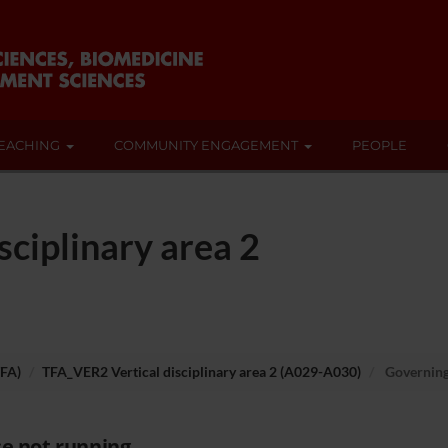
EACHING
COMMUNITY ENGAGEMENT
PEOPLE
ciplinary area 2
TFA)
TFA_VER2 Vertical disciplinary area 2 (A029-A030)
Governing
e not running