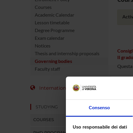
Courses
Academic Calendar
Activ
Lesson timetable
Degree Programme
Exam calendar
Notices
Consigli
Thesis and internship proposals
II grad
Governing bodies
Questa 
Faculty staff
International Students
STUDYING
Consenso
COURSES
Uso responsabile dei dati
PHD PROGRAMMES AND