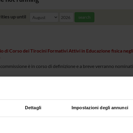
ities up until
search
o di Corso dei Tirocini Formativi Attivi in Educazione fisica negli 
o
commissione è in corso di definizione e a breve verranno nominati
Dettagli
Impostazioni degli annunci