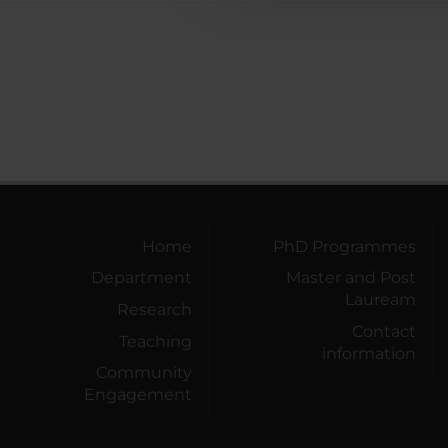
Home
PhD Programmes
Department
Master and Post
Lauream
Research
Contact
Teaching
information
Community
Engagement