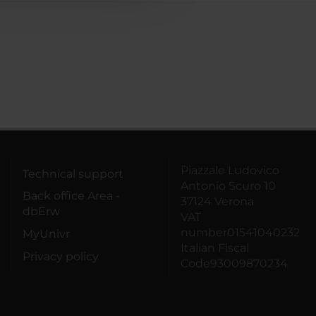
Piazzale Ludovico
Technical support
Antonio Scuro 10
Back office Area -
37124 Verona
dbErw
VAT
number01541040232
MyUnivr
Italian Fiscal
Privacy policy
Code93009870234