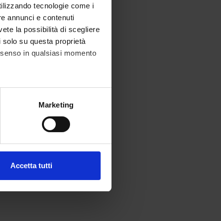
utilizzando tecnologie come i
re annunci e contenuti
vete la possibilità di scegliere
li solo su questa proprietà
consenso in qualsiasi momento
alche metro,
Marketing
e specifiche (impronte
ezione dettagli
. Puoi
Accetta tutti
l media e per analizzare il
ostri partner che si occupano
azioni che hai fornito loro o