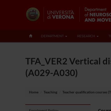
DEPARTMENT
RESEARCH
T
TFA_VER2 Vertical dis
(A029-A030)
Home
Teaching
Teacher qualification courses (
Cours
Enrolment Policy