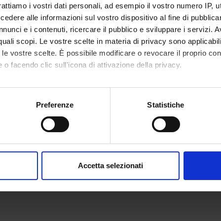
rattiamo i vostri dati personali, ad esempio il vostro numero IP, 
dere alle informazioni sul vostro dispositivo al fine di pubblica
nunci e i contenuti, ricercare il pubblico e sviluppare i servizi. A
r quali scopi. Le vostre scelte in materia di privacy sono applicabi
to le vostre scelte. È possibile modificare o revocare il proprio 
 o facendo clic sull'icona di attivazione della privacy.
mo anche:
oni sulla tua posizione geografica, con un'approssimazione di qu
Preferenze
Statistiche
spositivo, scansionandolo attivamente alla ricerca di caratteristich
aborati i tuoi dati personali e imposta le tue preferenze nella
s
consenso in qualsiasi momento dalla Dichiarazione sui cookie.
Accetta selezionati
nalizzare contenuti ed annunci, per fornire funzionalità dei socia
inoltre informazioni sul modo in cui utilizzi il nostro sito con i n
icità e social media, i quali potrebbero combinarle con altre inform
lizzo dei loro servizi.