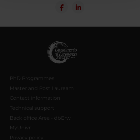
con altre informazioni che hai fornito loro o che hanno
raccolto dal tuo utilizzo dei loro servizi.
PhD Programmes
Master and Post Lauream
Contact information
Technical support
Back office Area - dbErw
MyUnivr
Privacy policy