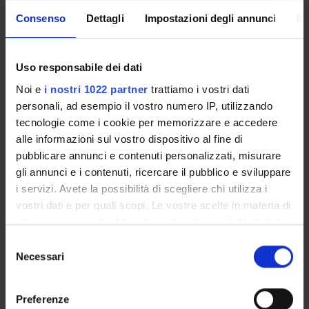
Giada Meneghini
Consenso
Dettagli
Impostazioni degli annunci
In
RECORDS AND DOCUMENTS
Uso responsabile dei dati
Noi e
i nostri 1022 partner
trattiamo i vostri dati
personali, ad esempio il vostro numero IP, utilizzando
tecnologie come i cookie per memorizzare e accedere
alle informazioni sul vostro dispositivo al fine di
ORGANISATION
pubblicare annunci e contenuti personalizzati, misurare
gli annunci e i contenuti, ricercare il pubblico e sviluppare
GOVERNANCE
i servizi. Avete la possibilità di scegliere chi utilizza i
COMMITTEES
vostri dati e per quali scopi. Le vostre scelte in materia di
privacy sono applicabili solo su questa proprietà digitale
DEPARTMENT ADMINISTRATION OFFICES
in cui avete effettuato le vostre scelte. È possibile
Selezione
modificare o revocare il proprio consenso in qualsiasi
Necessari
del
STUDENT ADMINISTRATION OFFICES
momento dalla Dichiarazione sui cookie o facendo clic
consenso
sull'icona di attivazione della privacy.
DEPARTMENT FACILITIES
Preferenze