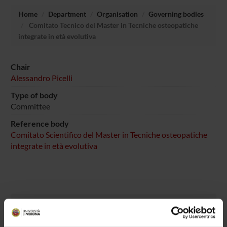
Home
Department
Organisation
Governing bodies
Comitato Tecnico del Master in Tecniche osteopatiche
integrate in età evolutiva
Chair
Alessandro Picelli
Type of body
Committee
Reference body
Comitato Scientifico del Master in Tecniche osteopatiche
integrate in età evolutiva
MEMBERS