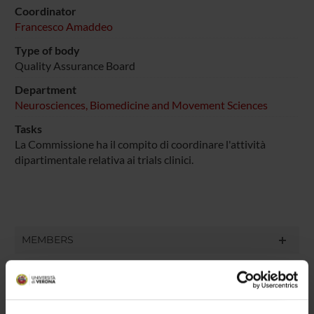
Coordinator
Francesco Amaddeo
Type of body
Quality Assurance Board
Department
Neurosciences, Biomedicine and Movement Sciences
Tasks
La Commissione ha il compito di coordinare l'attività
dipartimentale relativa ai trials clinici.
MEMBERS
Francesco Amaddeo
Member