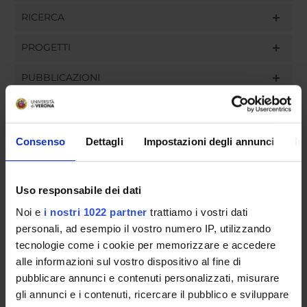
RICERCA
PROGETTI
PUBBLICAZIONI
INCARICHI
Consenso
Dettagli
Impostazioni degli annunci
In
ORGANIZZAZIONE
Uso responsabile dei dati
GOVERNANCE
Noi e
i nostri 1022 partner
trattiamo i vostri dati
personali, ad esempio il vostro numero IP, utilizzando
COMMISSIONI
tecnologie come i cookie per memorizzare e accedere
alle informazioni sul vostro dispositivo al fine di
UFFICI E STRUTTURE DI SERVIZIO
pubblicare annunci e contenuti personalizzati, misurare
gli annunci e i contenuti, ricercare il pubblico e sviluppare
SERVIZI DI SEGRETERIA STUDENTI