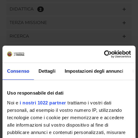
DIDATTICA
2
TERZA MISSIONE
RICERCA
PROGETTI
INCARICHI
Consenso
Dettagli
Impostazioni degli annunci
In
Uso responsabile dei dati
ORGANIZZAZIONE
Noi e
i nostri 1022 partner
trattiamo i vostri dati
GOVERNANCE
personali, ad esempio il vostro numero IP, utilizzando
tecnologie come i cookie per memorizzare e accedere
COMMISSIONI
alle informazioni sul vostro dispositivo al fine di
pubblicare annunci e contenuti personalizzati, misurare
UFFICI E STRUTTURE DI SERVIZIO