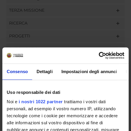
TERZA MISSIONE
RICERCA
PROGETTI
PUBBLICAZIONI
INCARICHI
Consenso
Dettagli
Impostazioni degli annunci
In
Uso responsabile dei dati
ORGANIZZAZIONE
Noi e
i nostri 1022 partner
trattiamo i vostri dati
GOVERNANCE
personali, ad esempio il vostro numero IP, utilizzando
tecnologie come i cookie per memorizzare e accedere
COMMISSIONI
alle informazioni sul vostro dispositivo al fine di
pubblicare annunci e contenuti personalizzati, misurare