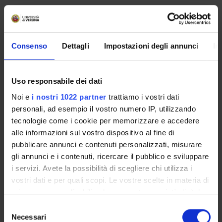
PUBBLICAZIONI
Consenso
Dettagli
Impostazioni degli annunci
In
INCARICHI
Uso responsabile dei dati
Noi e
i nostri 1022 partner
trattiamo i vostri dati
ORGANIZZAZIONE
personali, ad esempio il vostro numero IP, utilizzando
tecnologie come i cookie per memorizzare e accedere
GOVERNANCE
alle informazioni sul vostro dispositivo al fine di
pubblicare annunci e contenuti personalizzati, misurare
COMMISSIONI
gli annunci e i contenuti, ricercare il pubblico e sviluppare
i servizi. Avete la possibilità di scegliere chi utilizza i
UFFICI E STRUTTURE DI SERVIZIO
vostri dati e per quali scopi. Le vostre scelte in materia di
privacy sono applicabili solo su questa proprietà digitale
SERVIZI DI SEGRETERIA STUDENTI
in cui avete effettuato le vostre scelte. È possibile
Selezione
modificare o revocare il proprio consenso in qualsiasi
Necessari
STRUTTURE DEL DIPARTIMENTO
del