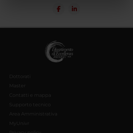
informazioni sul modo in cui utilizzi il nostro sito con i
nostri partner che si occupano di analisi dei dati web,
pubblicità e social media, i quali potrebbero combinarle
con altre informazioni che hai fornito loro o che hanno
raccolto dal tuo utilizzo dei loro servizi.
Dottorati
Master
Contatti e mappa
Supporto tecnico
Area Amministrativa
MyUnivr
Privacy policy