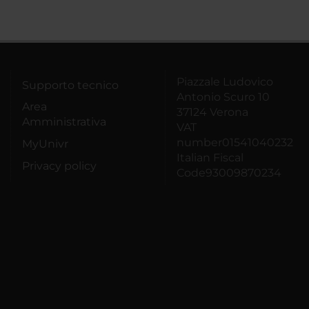
Piazzale Ludovico
Supporto tecnico
Antonio Scuro 10
Area
37124 Verona
Amministrativa
VAT
number01541040232
MyUnivr
Italian Fiscal
Privacy policy
Code93009870234