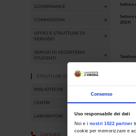
Settore 
GOVERNANCE
Settore 
COMMISSIONI
2024)
UFFICI E STRUTTURE DI
SERVIZIO
SERVIZI DI SEGRETERIA
Telefon
STUDENTI
E-mail
STRUTTURE DEL DIPARTIMENTO
BIBLIOTECHE
Consenso
Pres
CENTRI
Uso responsabile dei dati
LABORATORI
Curric
Noi e
i nostri 1022 partner
t
cookie per memorizzare e acce
Contatti