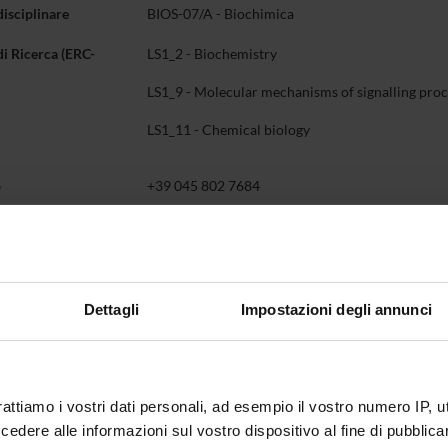
disciplinare
BIOS-07/A -
Biochimica
di Ricerca (ERC-
LS1_2 - Biochemistry
LS1_9 - Molecular mechanisms of signalling proc
LS1_11 - Chemical biology
o
+39 045 802 7684
alessandra
fiore
univr
it
Dettagli
Impostazioni degli annunci
Didattica
Terza missione
Ricerca
entazione
2
ulum
CV Alessandra Fiore_english
(pdf, i
rattiamo i vostri dati personali, ad esempio il vostro numero IP, 
CV Alessandra Fiore_italiano
(pdf, i
dere alle informazioni sul vostro dispositivo al fine di pubblica