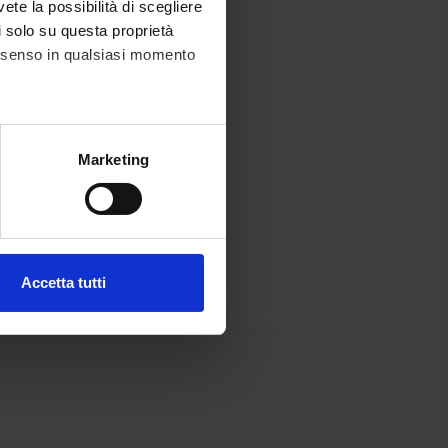
vete la possibilità di scegliere
li solo su questa proprietà
consenso in qualsiasi momento
alche metro,
Marketing
e specifiche (impronte
ezione dettagli
. Puoi
Accetta tutti
l media e per analizzare il
ostri partner che si occupano
azioni che hai fornito loro o