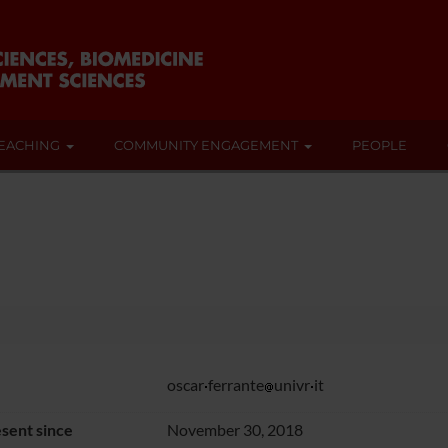
EACHING
COMMUNITY ENGAGEMENT
PEOPLE
oscar
ferrante
univr
it
sent since
November 30, 2018