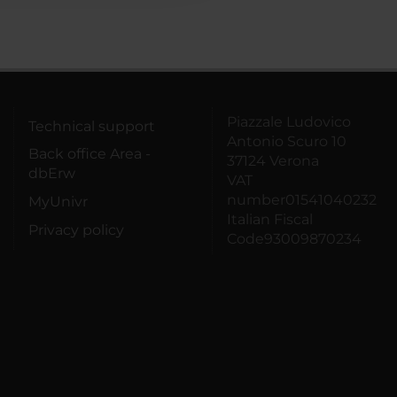
Piazzale Ludovico
Technical support
Antonio Scuro 10
Back office Area -
37124 Verona
dbErw
VAT
number01541040232
MyUnivr
Italian Fiscal
Privacy policy
Code93009870234