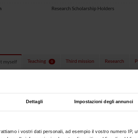
n
Research Scholarship Holders
Teaching
Third mission
Research
P
t myself
0
ulum
CV Oscar Ferrante Eng
(pdf, en, 12
CV Oscar Ferrante Ita
(pdf, it, 206 
Dettagli
Impostazioni degli annunci
AdR: “Studio dei correlati comportamentali e delle basi nervose de
onale che rende capaci di resistere alla distrazione)” finanziato
i sistematica dei meccanismi attenzionali per la percezione – C
rattiamo i vostri dati personali, ad esempio il vostro numero IP, 
isms for Perception” CUP B32F15000700001.