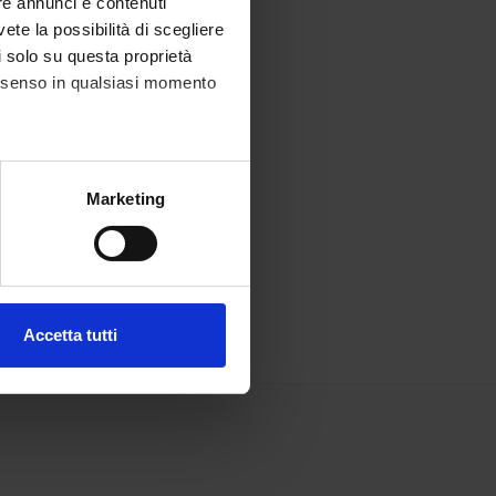
re annunci e contenuti
vete la possibilità di scegliere
li solo su questa proprietà
consenso in qualsiasi momento
alche metro,
Marketing
e specifiche (impronte
ezione dettagli
. Puoi
Accetta tutti
l media e per analizzare il
ostri partner che si occupano
azioni che hai fornito loro o