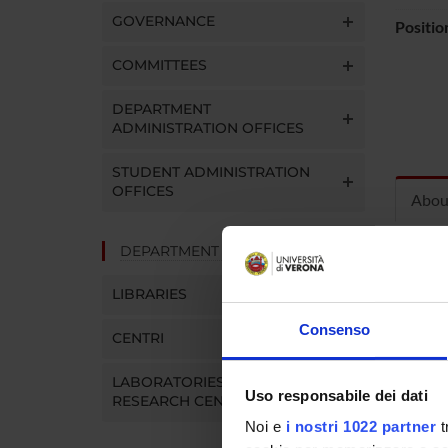
GOVERNANCE
Positio
COMMITTEES
DEPARTMENT
ADMINISTRATION OFFICES
STUDENT ADMINISTRATION
OFFICES
Abou
DEPARTMENT FACILITIES
Curric
LIBRARIES
Consenso
CENTRI
Titolo 
LABORATORIES AND
attenzi
Uso responsabile dei dati
RESEARCH CENTRES
“Analis
Noi e
i nostri 1022 partner
t
Mechan