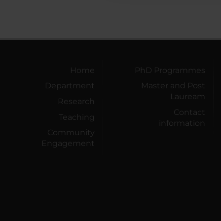
Home
PhD Programmes
Department
Master and Post
Lauream
Research
Contact
Teaching
information
Community
Engagement