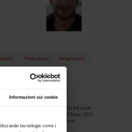
rojects
Publications
Assignments
2 KB, 28/11/17)
KB, 05/12/17)
Informazioni sui cookie
lla soppressione dei distrattori (la funzione
 nell’ambito del progetto Ricerca di Base 2015
omprehensive analysis of Attentional
utilizzando tecnologie come i