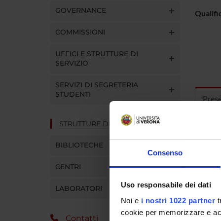
GOVERNANCE
Qualifi
COMMISSIONI
UFFICI E STRUTTURE DI
SERVIZIO
SERVIZI DI SEGRETERIA
STUDENTI
Pres
STRUTTURE DEL DIPARTIMENTO
Curric
BIBLIOTECHE
Consenso
CENTRI
Titolo 
Uso responsabile dei dati
LABORATORI
attenzi
Noi e
i nostri 1022 partner
t
“Analis
cookie per memorizzare e acce
Mechan
Contatti