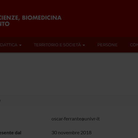
IDATTICA
TERRITORIO E SOCIETÀ
PERSONE
CON
e
oscar
ferrante
univr
it
sente dal
30 novembre 2018