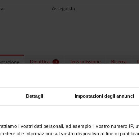
ca
Assegnista
Didattica
Terza missione
Ricerca
entazione
0
ulum
CV Oscar Ferrante Eng
(pdf, en, 12
CV Oscar Ferrante Ita
(pdf, it, 206 
Dettagli
Impostazioni degli annunci
AdR: “Studio dei correlati comportamentali e delle basi nervose de
onale che rende capaci di resistere alla distrazione)” finanziato
rattiamo i vostri dati personali, ad esempio il vostro numero IP, 
i sistematica dei meccanismi attenzionali per la percezione – C
dere alle informazioni sul vostro dispositivo al fine di pubblica
isms for Perception” CUP B32F15000700001.