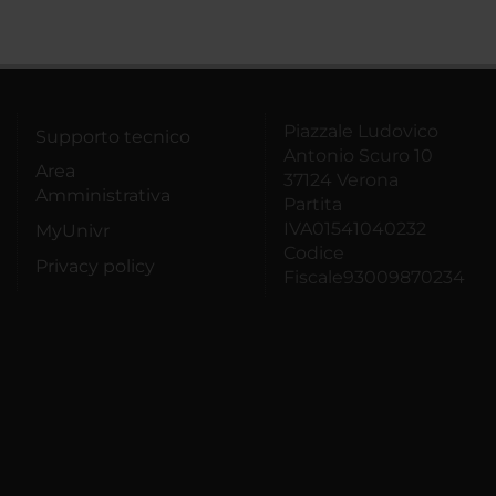
Piazzale Ludovico
Supporto tecnico
Antonio Scuro 10
Area
37124 Verona
Amministrativa
Partita
IVA01541040232
MyUnivr
Codice
Privacy policy
Fiscale93009870234