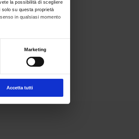
vete la possibilità di scegliere
li solo su questa proprietà
consenso in qualsiasi momento
alche metro,
Marketing
e specifiche (impronte
ezione dettagli
. Puoi
Accetta tutti
l media e per analizzare il
ostri partner che si occupano
azioni che hai fornito loro o