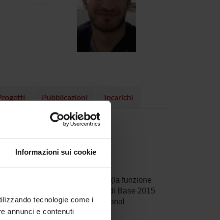
Progetti
Pubblicazioni
Incarichi
2 KB, 28/11/17)
KB, 05/12/17)
Informazioni sui cookie
lla soppressione dei distrattori (la funzione
 nell’ambito del progetto Ricerca di Base 2015
utilizzando tecnologie come i
omprehensive analysis of Attentional
re annunci e contenuti