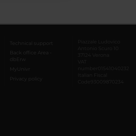
Piazzale Ludovico
Technical support
Antonio Scuro 10
Back office Area -
37124 Verona
dbErw
VAT
number01541040232
MyUnivr
Italian Fiscal
Privacy policy
Code93009870234