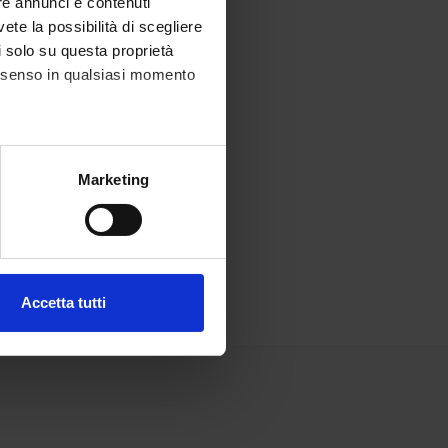
re annunci e contenuti
vete la possibilità di scegliere
li solo su questa proprietà
consenso in qualsiasi momento
alche metro,
Marketing
e specifiche (impronte
ezione dettagli
. Puoi
Accetta tutti
l media e per analizzare il
ostri partner che si occupano
azioni che hai fornito loro o