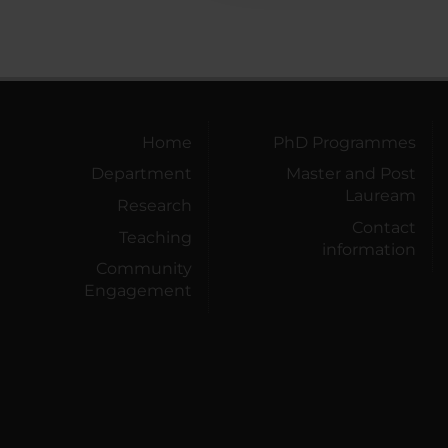
Home
PhD Programmes
Department
Master and Post
Lauream
Research
Contact
Teaching
information
Community
Engagement