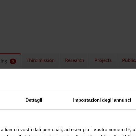
Third mission
Research
Projects
Public
hing
0
ULES
 running in the period selected:
0
.
n the module to see the timetable and course details.
Dettagli
Impostazioni degli annunci
rattiamo i vostri dati personali, ad esempio il vostro numero IP, 