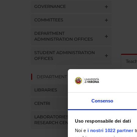
GOVERNANCE
COMMITTEES
DEPARTMENT
ADMINISTRATION OFFICES
STUDENT ADMINISTRATION
OFFICES
Teac
DEPARTMENT FACILITIES
MOD
LIBRARIES
Modules
Click o
Consenso
CENTRI
LABORATORIES AND
Uso responsabile dei dati
RESEARCH CENTRES
Noi e
i nostri 1022 partner
t