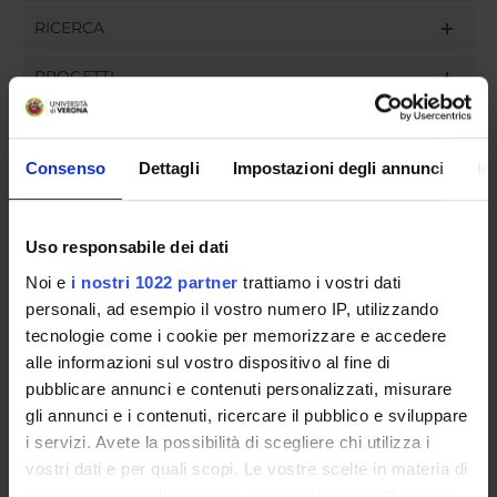
RICERCA
PROGETTI
INCARICHI
Consenso
Dettagli
Impostazioni degli annunci
In
ORGANIZZAZIONE
Uso responsabile dei dati
Noi e
i nostri 1022 partner
trattiamo i vostri dati
GOVERNANCE
personali, ad esempio il vostro numero IP, utilizzando
tecnologie come i cookie per memorizzare e accedere
COMMISSIONI
alle informazioni sul vostro dispositivo al fine di
pubblicare annunci e contenuti personalizzati, misurare
UFFICI E STRUTTURE DI SERVIZIO
gli annunci e i contenuti, ricercare il pubblico e sviluppare
SERVIZI DI SEGRETERIA STUDENTI
i servizi. Avete la possibilità di scegliere chi utilizza i
vostri dati e per quali scopi. Le vostre scelte in materia di
privacy sono applicabili solo su questa proprietà digitale
STRUTTURE DEL DIPARTIMENTO