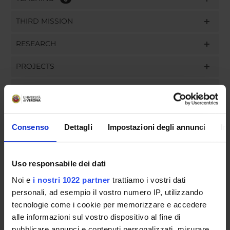
THIRD MISSION
RESEARCH
PROJECTS
PUBLICATIONS
ASSIGNMENTS
Consenso
Dettagli
Impostazioni degli annunci
In
Uso responsabile dei dati
ORGANISATION
Noi e
i nostri 1022 partner
trattiamo i vostri dati
GOVERNANCE
personali, ad esempio il vostro numero IP, utilizzando
tecnologie come i cookie per memorizzare e accedere
COMMITTEES
alle informazioni sul vostro dispositivo al fine di
pubblicare annunci e contenuti personalizzati, misurare