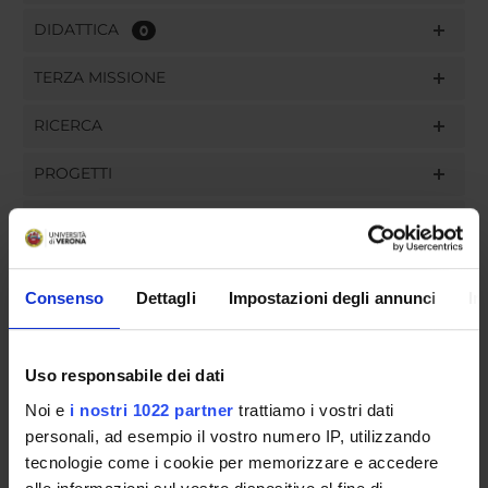
DIDATTICA
0
TERZA MISSIONE
RICERCA
PROGETTI
PUBBLICAZIONI
INCARICHI
Consenso
Dettagli
Impostazioni degli annunci
In
Uso responsabile dei dati
ORGANIZZAZIONE
Noi e
i nostri 1022 partner
trattiamo i vostri dati
GOVERNANCE
personali, ad esempio il vostro numero IP, utilizzando
tecnologie come i cookie per memorizzare e accedere
COMMISSIONI