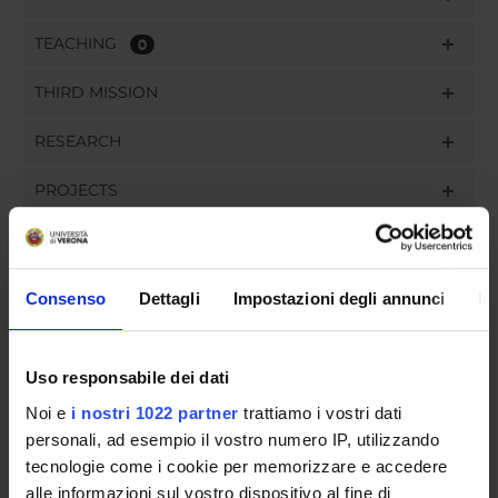
TEACHING
0
THIRD MISSION
RESEARCH
PROJECTS
PUBLICATIONS
ASSIGNMENTS
Consenso
Dettagli
Impostazioni degli annunci
In
Uso responsabile dei dati
ORGANISATION
Noi e
i nostri 1022 partner
trattiamo i vostri dati
personali, ad esempio il vostro numero IP, utilizzando
GOVERNANCE
tecnologie come i cookie per memorizzare e accedere
alle informazioni sul vostro dispositivo al fine di