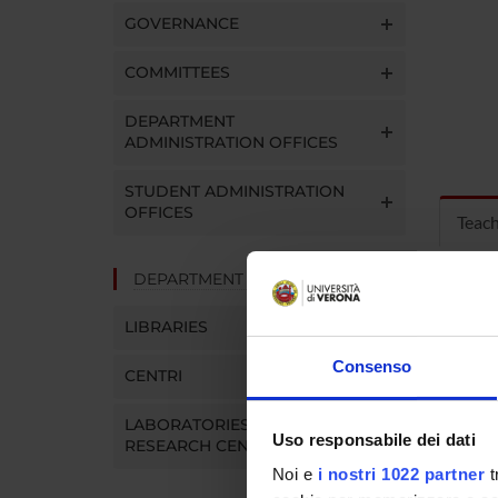
GOVERNANCE
COMMITTEES
DEPARTMENT
ADMINISTRATION OFFICES
STUDENT ADMINISTRATION
OFFICES
Teac
DEPARTMENT FACILITIES
MOD
LIBRARIES
Modules
Click o
Consenso
CENTRI
LABORATORIES AND
Uso responsabile dei dati
RESEARCH CENTRES
Noi e
i nostri 1022 partner
t
COUR