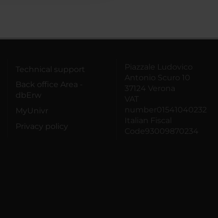
Piazzale Ludovico
Technical support
Antonio Scuro 10
Back office Area -
37124 Verona
dbErw
VAT
number01541040232
MyUnivr
Italian Fiscal
Privacy policy
Code93009870234