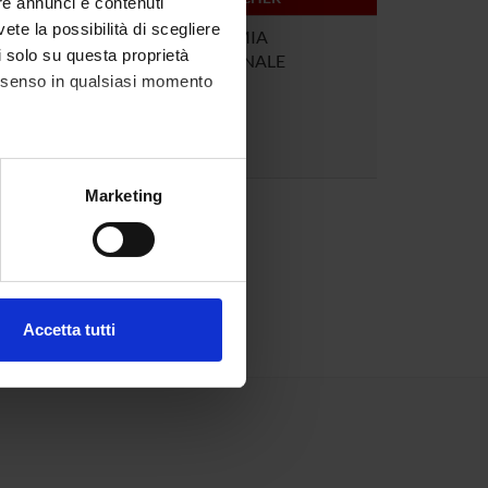
re annunci e contenuti
vete la possibilità di scegliere
2
ANATOMIA
li solo su questa proprietà
FUNZIONALE
consenso in qualsiasi momento
alche metro,
Marketing
e specifiche (impronte
ezione dettagli
. Puoi
Accetta tutti
l media e per analizzare il
ostri partner che si occupano
azioni che hai fornito loro o