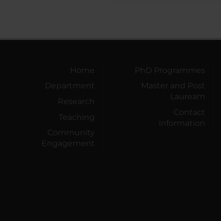
Home
PhD Programmes
Department
Master and Post
Lauream
Research
Contact
Teaching
information
Community
Engagement