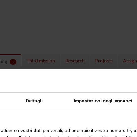
Third mission
Research
Projects
Assig
hing
1
ULES
 running in the period selected:
1
.
n the module to see the timetable and course details.
Dettagli
Impostazioni degli annunci
rattiamo i vostri dati personali, ad esempio il vostro numero IP, 
SE
NAME
TOTAL
CREDITS