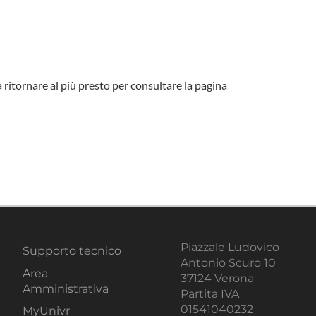
a ritornare al più presto per consultare la pagina
Piazzale Ludovico
Supporto tecnico
Antonio Scuro 10
Area
37124 Verona
Amministrativa
Partita IVA
01541040232
MyUnivr