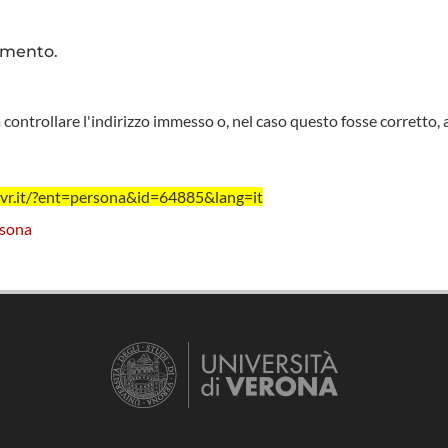
imento.
 controllare l'indirizzo immesso o, nel caso questo fosse corretto, 
vr.it/?ent=persona&id=64885&lang=it
rsona