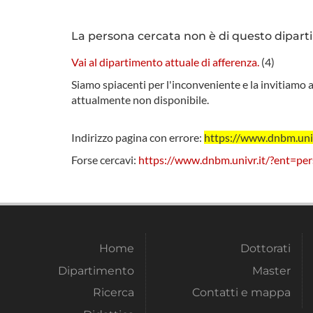
La persona cercata non è di questo dipart
Vai al dipartimento attuale di afferenza.
(
4
)
Siamo spiacenti per l'inconveniente e la invitiamo a
attualmente non disponibile.
Indirizzo pagina con errore:
https://www.dnbm.uni
Forse cercavi:
https://www.dnbm.univr.it/?ent=pe
Home
Dottorati
Dipartimento
Master
Ricerca
Contatti e mappa