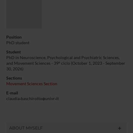
Position
PhD student
Student
PhD in Neuroscience, Psychological and Psychiatric Sciences,
and Movement Sciences - 39° ciclo (October 1, 2023 - September
30, 2026)
Sections
Movement Sciences Section
E-mail
claudia
baschirotto
univr
it
ABOUT MYSELF