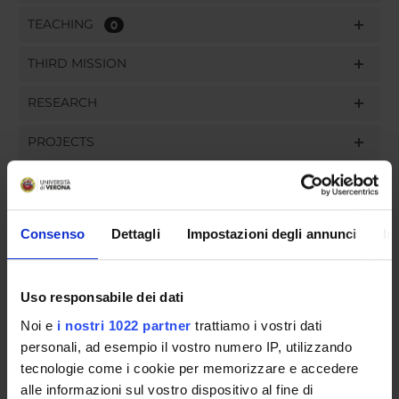
TEACHING
0
THIRD MISSION
RESEARCH
PROJECTS
PUBLICATIONS
ASSIGNMENTS
Consenso
Dettagli
Impostazioni degli annunci
In
Uso responsabile dei dati
ORGANISATION
Noi e
i nostri 1022 partner
trattiamo i vostri dati
personali, ad esempio il vostro numero IP, utilizzando
GOVERNANCE
tecnologie come i cookie per memorizzare e accedere
alle informazioni sul vostro dispositivo al fine di
COMMITTEES