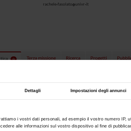
rachele
fasolato
univr
it
Terza missione
Ricerca
Progetti
Pubbli
ttica
0
EGNAMENTI
menti attivi nel periodo selezionato:
0
.
Dettagli
Impostazioni degli annunci
ull'insegnamento per vedere orari e dettagli del corso.
rattiamo i vostri dati personali, ad esempio il vostro numero IP, 
dere alle informazioni sul vostro dispositivo al fine di pubblica