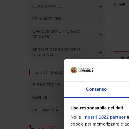
E-mail
GOVERNANCE
COMMISSIONI
UFFICI E STRUTTURE DI
SERVIZIO
SERVIZI DI SEGRETERIA
STUDENTI
Dida
STRUTTURE DEL DIPARTIMENTO
INS
BIBLIOTECHE
Insegna
Consenso
Clicca s
CENTRI
Uso responsabile dei dati
LABORATORI
Noi e
i nostri 1022 partner
t
cookie per memorizzare e acce
Contatti