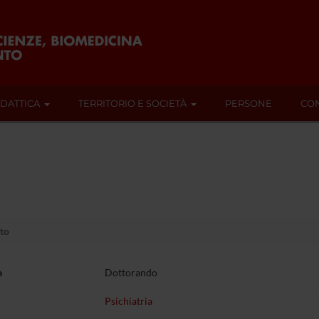
IDATTICA
TERRITORIO E SOCIETÀ
PERSONE
CON
to
a
Dottorando
Psichiatria