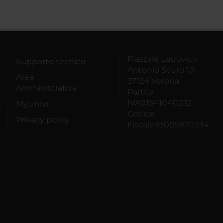
Piazzale Ludovico
Supporto tecnico
Antonio Scuro 10
Area
37124 Verona
Amministrativa
Partita
IVA01541040232
MyUnivr
Codice
Privacy policy
Fiscale93009870234