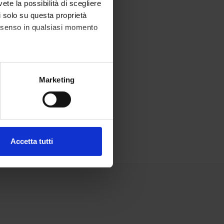
vete la possibilità di scegliere
li solo su questa proprietà
consenso in qualsiasi momento
alche metro,
Marketing
e specifiche (impronte
ezione dettagli
. Puoi
Accetta tutti
l media e per analizzare il
ostri partner che si occupano
azioni che hai fornito loro o