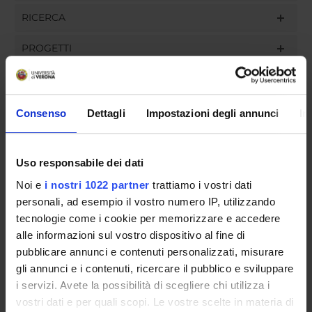
RICERCA
PROGETTI
INCARICHI
Consenso
Dettagli
Impostazioni degli annunci
In
ORGANIZZAZIONE
Uso responsabile dei dati
GOVERNANCE
Noi e
i nostri 1022 partner
trattiamo i vostri dati
personali, ad esempio il vostro numero IP, utilizzando
COMMISSIONI
tecnologie come i cookie per memorizzare e accedere
alle informazioni sul vostro dispositivo al fine di
UFFICI E STRUTTURE DI SERVIZIO
pubblicare annunci e contenuti personalizzati, misurare
gli annunci e i contenuti, ricercare il pubblico e sviluppare
SERVIZI DI SEGRETERIA STUDENTI
i servizi. Avete la possibilità di scegliere chi utilizza i
vostri dati e per quali scopi. Le vostre scelte in materia di
STRUTTURE DEL DIPARTIMENTO