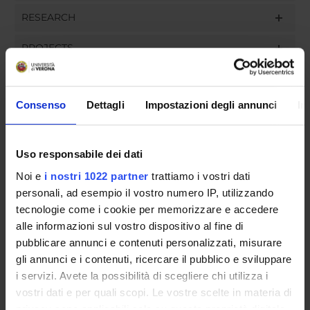
RESEARCH
PROJECTS
ASSIGNMENTS
Consenso
Dettagli
Impostazioni degli annunci
In
ORGANISATION
Uso responsabile dei dati
Noi e
i nostri 1022 partner
trattiamo i vostri dati
GOVERNANCE
personali, ad esempio il vostro numero IP, utilizzando
tecnologie come i cookie per memorizzare e accedere
COMMITTEES
alle informazioni sul vostro dispositivo al fine di
pubblicare annunci e contenuti personalizzati, misurare
DEPARTMENT ADMINISTRATION OFFICES
gli annunci e i contenuti, ricercare il pubblico e sviluppare
STUDENT ADMINISTRATION OFFICES
i servizi. Avete la possibilità di scegliere chi utilizza i
vostri dati e per quali scopi. Le vostre scelte in materia di
privacy sono applicabili solo su questa proprietà digitale
DEPARTMENT FACILITIES