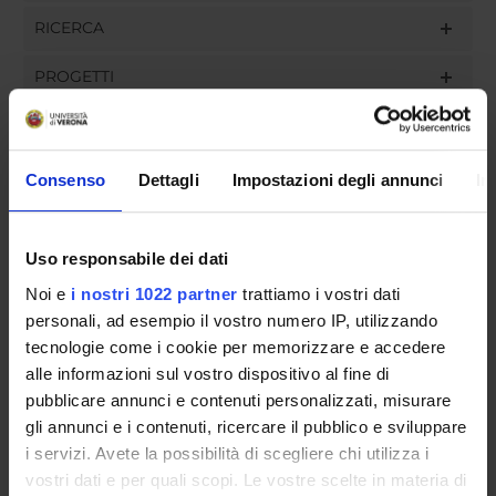
RICERCA
PROGETTI
INCARICHI
Consenso
Dettagli
Impostazioni degli annunci
In
ORGANIZZAZIONE
Uso responsabile dei dati
GOVERNANCE
Noi e
i nostri 1022 partner
trattiamo i vostri dati
personali, ad esempio il vostro numero IP, utilizzando
COMMISSIONI
tecnologie come i cookie per memorizzare e accedere
alle informazioni sul vostro dispositivo al fine di
UFFICI E STRUTTURE DI SERVIZIO
pubblicare annunci e contenuti personalizzati, misurare
gli annunci e i contenuti, ricercare il pubblico e sviluppare
SERVIZI DI SEGRETERIA STUDENTI
i servizi. Avete la possibilità di scegliere chi utilizza i
vostri dati e per quali scopi. Le vostre scelte in materia di
STRUTTURE DEL DIPARTIMENTO