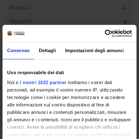
RICERCA
PROGETTI
INCARICHI
Consenso
Dettagli
Impostazioni degli annunci
In
ORGANIZZAZIONE
Uso responsabile dei dati
GOVERNANCE
Noi e
i nostri 1022 partner
trattiamo i vostri dati
personali, ad esempio il vostro numero IP, utilizzando
COMMISSIONI
tecnologie come i cookie per memorizzare e accedere
alle informazioni sul vostro dispositivo al fine di
UFFICI E STRUTTURE DI SERVIZIO
pubblicare annunci e contenuti personalizzati, misurare
gli annunci e i contenuti, ricercare il pubblico e sviluppare
SERVIZI DI SEGRETERIA STUDENTI
i servizi. Avete la possibilità di scegliere chi utilizza i
vostri dati e per quali scopi. Le vostre scelte in materia di
STRUTTURE DEL DIPARTIMENTO