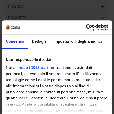
RICERCA
PROGETTI
INCARICHI
Consenso
Dettagli
Impostazioni degli annunci
In
ORGANIZZAZIONE
Uso responsabile dei dati
GOVERNANCE
Noi e
i nostri 1022 partner
trattiamo i vostri dati
personali, ad esempio il vostro numero IP, utilizzando
COMMISSIONI
tecnologie come i cookie per memorizzare e accedere
alle informazioni sul vostro dispositivo al fine di
UFFICI E STRUTTURE DI SERVIZIO
pubblicare annunci e contenuti personalizzati, misurare
gli annunci e i contenuti, ricercare il pubblico e sviluppare
SERVIZI DI SEGRETERIA STUDENTI
i servizi. Avete la possibilità di scegliere chi utilizza i
vostri dati e per quali scopi. Le vostre scelte in materia di
STRUTTURE DEL DIPARTIMENTO