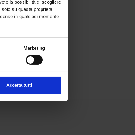
vete la possibilità di scegliere
li solo su questa proprietà
consenso in qualsiasi momento
alche metro,
Marketing
e specifiche (impronte
ezione dettagli
. Puoi
Accetta tutti
l media e per analizzare il
ostri partner che si occupano
azioni che hai fornito loro o