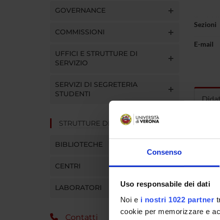
GOVERNANCE
Sezioni
COMMISSIONI
E-mail
UFFICI E STRUTTURE DI
SERVIZIO
SERVIZI DI SEGRETERIA
STUDENTI
Dida
STRUTTURE DEL DIPARTIMENTO
INS
BIBLIOTECHE
Insegna
Consenso
Clicca s
CENTRI
Uso responsabile dei dati
LABORATORI
Noi e
i nostri 1022 partner
t
cookie per memorizzare e acce
Contatti