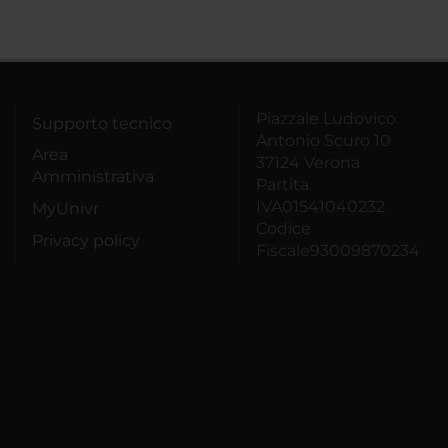
Piazzale Ludovico
Supporto tecnico
Antonio Scuro 10
Area
37124 Verona
Amministrativa
Partita
IVA01541040232
MyUnivr
Codice
Privacy policy
Fiscale93009870234