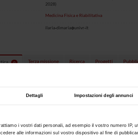
2028)
Medicina Fisica e Riabilitativa
ilaria
dimaria
univr
it
Terza missione
Ricerca
Progetti
Pubbli
ttica
0
EGNAMENTI
menti attivi nel periodo selezionato:
0
.
Dettagli
Impostazioni degli annunci
ull'insegnamento per vedere orari e dettagli del corso.
rattiamo i vostri dati personali, ad esempio il vostro numero IP, 
dere alle informazioni sul vostro dispositivo al fine di pubblica