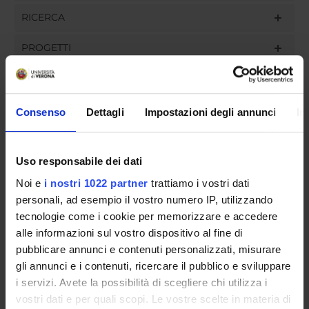
RICERCA
PROGETTI
INCARICHI
Consenso
Dettagli
Impostazioni degli annunci
In
ORGANIZZAZIONE
Uso responsabile dei dati
GOVERNANCE
Noi e
i nostri 1022 partner
trattiamo i vostri dati
personali, ad esempio il vostro numero IP, utilizzando
COMMISSIONI
tecnologie come i cookie per memorizzare e accedere
alle informazioni sul vostro dispositivo al fine di
UFFICI E STRUTTURE DI SERVIZIO
pubblicare annunci e contenuti personalizzati, misurare
gli annunci e i contenuti, ricercare il pubblico e sviluppare
SERVIZI DI SEGRETERIA STUDENTI
i servizi. Avete la possibilità di scegliere chi utilizza i
vostri dati e per quali scopi. Le vostre scelte in materia di
STRUTTURE DEL DIPARTIMENTO