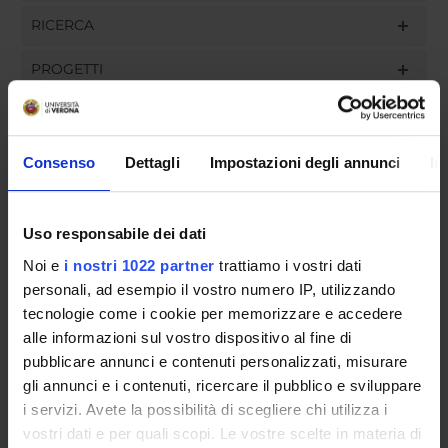
RICERCA
PROGETTI
INCARICHI
Consenso
Dettagli
Impostazioni degli annunci
In
ORGANIZZAZIONE
Uso responsabile dei dati
GOVERNANCE
Noi e
i nostri 1022 partner
trattiamo i vostri dati
personali, ad esempio il vostro numero IP, utilizzando
COMMISSIONI
tecnologie come i cookie per memorizzare e accedere
alle informazioni sul vostro dispositivo al fine di
UFFICI E STRUTTURE DI SERVIZIO
pubblicare annunci e contenuti personalizzati, misurare
gli annunci e i contenuti, ricercare il pubblico e sviluppare
SERVIZI DI SEGRETERIA STUDENTI
i servizi. Avete la possibilità di scegliere chi utilizza i
vostri dati e per quali scopi. Le vostre scelte in materia di
STRUTTURE DEL DIPARTIMENTO