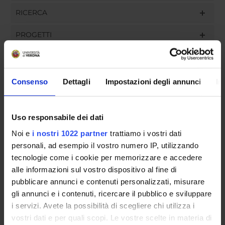
RICERCA
PROGETTI
INCARICHI
Consenso
Dettagli
Impostazioni degli annunci
In
ORGANIZZAZIONE
Uso responsabile dei dati
GOVERNANCE
Noi e
i nostri 1022 partner
trattiamo i vostri dati
personali, ad esempio il vostro numero IP, utilizzando
COMMISSIONI
tecnologie come i cookie per memorizzare e accedere
alle informazioni sul vostro dispositivo al fine di
UFFICI E STRUTTURE DI SERVIZIO
pubblicare annunci e contenuti personalizzati, misurare
gli annunci e i contenuti, ricercare il pubblico e sviluppare
SERVIZI DI SEGRETERIA STUDENTI
i servizi. Avete la possibilità di scegliere chi utilizza i
vostri dati e per quali scopi. Le vostre scelte in materia di
STRUTTURE DEL DIPARTIMENTO