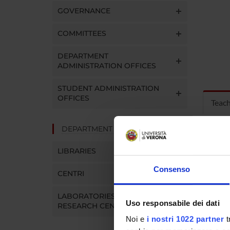
GOVERNANCE
COMMITTEES
DEPARTMENT
ADMINISTRATION OFFICES
STUDENT ADMINISTRATION
OFFICES
Teac
DEPARTMENT FACILITIES
MOD
LIBRARIES
Modules
Click o
Consenso
CENTRI
LABORATORIES AND
Uso responsabile dei dati
RESEARCH CENTRES
Noi e
i nostri 1022 partner
t