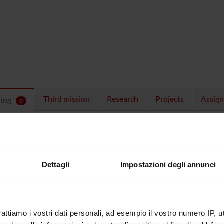
Third mission
Research
Projects
Assig
hing
0
ULES
 running in the period selected:
0
.
n the module to see the timetable and course details.
Dettagli
Impostazioni degli annunci
rattiamo i vostri dati personali, ad esempio il vostro numero IP, 