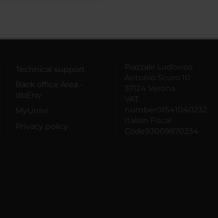
Piazzale Ludovico
Technical support
Antonio Scuro 10
Back office Area -
37124 Verona
dbErw
VAT
number01541040232
MyUnivr
Italian Fiscal
Privacy policy
Code93009870234