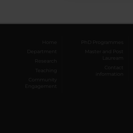
Home
PhD Programmes
Department
Master and Post
Lauream
Research
Contact
Teaching
information
Community
Engagement