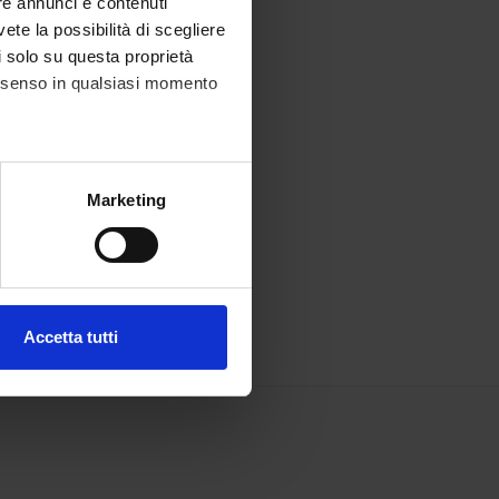
re annunci e contenuti
vete la possibilità di scegliere
li solo su questa proprietà
consenso in qualsiasi momento
alche metro,
Marketing
e specifiche (impronte
ezione dettagli
. Puoi
Accetta tutti
l media e per analizzare il
ostri partner che si occupano
azioni che hai fornito loro o