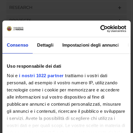
RESEARCH
PROJECTS
ASSIGNMENTS
Consenso
Dettagli
Impostazioni degli annunci
In
ORGANISATION
Uso responsabile dei dati
Noi e
i nostri 1022 partner
trattiamo i vostri dati
GOVERNANCE
personali, ad esempio il vostro numero IP, utilizzando
tecnologie come i cookie per memorizzare e accedere
COMMITTEES
alle informazioni sul vostro dispositivo al fine di
pubblicare annunci e contenuti personalizzati, misurare
DEPARTMENT ADMINISTRATION OFFICES
gli annunci e i contenuti, ricercare il pubblico e sviluppare
STUDENT ADMINISTRATION OFFICES
i servizi. Avete la possibilità di scegliere chi utilizza i
vostri dati e per quali scopi. Le vostre scelte in materia di
privacy sono applicabili solo su questa proprietà digitale
DEPARTMENT FACILITIES