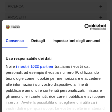
RICERCA
PROGETTI
INCARICHI
Consenso
Dettagli
Impostazioni degli annunci
In
ORGANIZZAZIONE
Uso responsabile dei dati
GOVERNANCE
Noi e
i nostri 1022 partner
trattiamo i vostri dati
personali, ad esempio il vostro numero IP, utilizzando
COMMISSIONI
tecnologie come i cookie per memorizzare e accedere
alle informazioni sul vostro dispositivo al fine di
UFFICI E STRUTTURE DI SERVIZIO
pubblicare annunci e contenuti personalizzati, misurare
gli annunci e i contenuti, ricercare il pubblico e sviluppare
SERVIZI DI SEGRETERIA STUDENTI
i servizi. Avete la possibilità di scegliere chi utilizza i
vostri dati e per quali scopi. Le vostre scelte in materia di
STRUTTURE DEL DIPARTIMENTO