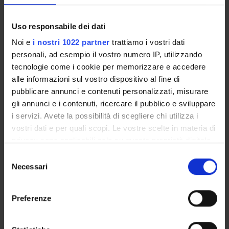
ORGANIZZAZIONE
Uso responsabile dei dati
GOVERNANCE
Noi e
i nostri 1022 partner
trattiamo i vostri dati
personali, ad esempio il vostro numero IP, utilizzando
COMMISSIONI
tecnologie come i cookie per memorizzare e accedere
alle informazioni sul vostro dispositivo al fine di
UFFICI E STRUTTURE DI SERVIZIO
pubblicare annunci e contenuti personalizzati, misurare
gli annunci e i contenuti, ricercare il pubblico e sviluppare
SERVIZI DI SEGRETERIA STUDENTI
i servizi. Avete la possibilità di scegliere chi utilizza i
vostri dati e per quali scopi. Le vostre scelte in materia di
STRUTTURE DEL DIPARTIMENTO
privacy sono applicabili solo su questa proprietà digitale
in cui avete effettuato le vostre scelte. È possibile
BIBLIOTECHE
Selezione
modificare o revocare il proprio consenso in qualsiasi
Necessari
del
CENTRI
momento dalla Dichiarazione sui cookie o facendo clic
consenso
sull'icona di attivazione della privacy.
Preferenze
LABORATORI
Con il tuo consenso, vorremmo anche:
Contatti
raccogliere informazioni sulla tua posizione