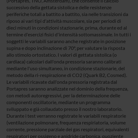
(Portapres, TNO, Amsterdam), che consente il calcolo
successivo della gettata sistolica e delle resistenze
periferiche totali a battito a battito, sia nelle transizioni da
riposo ai vari tipi d'attività muscolare, sia per periodi di
dieci minuti in condizioni stazionarie, prima, durante ed al
termine d'esercizi fisici d'intensità sottomassimale. In tutti i
soggetti le variabili saranno anche registrate in posizione
supina e dopo inclinazione di 70°, per valutare la risposta
allo stimolo ortostatico. I valori di gettata sistolica (o
cardiaca) calcolari dall'onda pressoria saranno calibrati
mediante l'uso simultaneo, in condizione stazionarie, del
metodo della ri-respirazione di CO2 (Quark B2, Cosmed).
Le variabili ricavate dall'onda pressoria registrata dal
Portapres saranno analizzate nel dominio della frequenza,
con metodi autoregressivi, per la determinazione delle
componenti oscillatorie, mediante un programma
sviluppato e già collaudato presso il nostro laboratorio.
Durante i test verranno registrate le variabili respiratorie
(ventilazione polmonare, frequenza respiriatoria, volume
corrente, pressione parziale dei gas respiratori, equivalenti
respiratori per ossigeno e anidride carbonica, quoziente