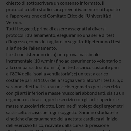
chiesto di sottoscrivere un consenso informato. Il
protocollo dello studio sarà preventivamente sottoposto
all'approvazione del Comitato Etico dell'Università di
Verona.
Tutti i soggetti, prima di essere assegnati ai diversi
protocolli d'allenamento, eseguiranno una serie di test
d'ingresso, come dettagliato in seguito. Ripeteranno i test
alla fine dell'allenamento.
I test consisteranno in: a) una prova massimale
incrementale (10 w/min) fino ad esaurimento volontario o
alla comparsa di sintomi; b) un test a carico costante pari
all'80% della "soglia ventilatoria"; c) un test a carico
costante pari al 110% della "soglia ventilatoria". I test a, b, c
saranno effettuati sia su un cicloergometro per l'esercizio
con gli arti inferiori e masse muscolari abbondanti, sia su un
ergometro a braccia, per l'esercizio con gli arti superiori e
masse muscolari ridotte. L'ordine d'impiego degli ergometri
sarà scelto a caso, per ogni soggetto. Saranno studiate le
cinetiche d'adeguamento della gettata cardiaca all'inizio
dell'esercizio fisico, ricavate dalla curva di pressione