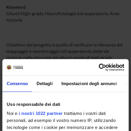
Keyword
Gliomi High-grade, Neurofisiologia intraoperatoria, Aree
motorie
Obiettivo del progetto è quello di verificare la rilevanza del
mappaggio e monitoraggio intraoperatorio delle vie
motorie nella chirurgia dei gliomi cerebrali high grade.
Vengono paragonate tre serie che si sono distinte nel
nostro Centro: con neurofisiologia intraoperatoria, con
Risonanza Magnetica Funzionale e neuronavigatore, e
senza alcuno di questi ausili. End-points: grado di
Consenso
Dettagli
Impostazioni degli annunci
In
asportazione, morbilità postoperatoria e a 4 mesi
dall’intervento.
Uso responsabile dei dati
Noi e
i nostri 1022 partner
trattiamo i vostri dati
PROJECT PARTICIPANTS
personali, ad esempio il vostro numero IP, utilizzando
Paolo Manganotti
tecnologie come i cookie per memorizzare e accedere