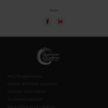
Share
PhD Programmes
Master and Post Lauream
Contact information
Technical support
Back office Area - dbErw