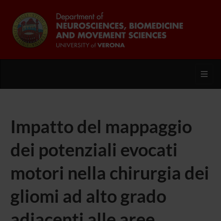
Toggl
Impatto del mappaggio
dei potenziali evocati
motori nella chirurgia dei
gliomi ad alto grado
adiacenti alle aree