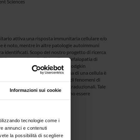
nt Sciences
ario attiva una risposta immunitaria cellulare e/o
ne è noto, mentre in altre patologie autoimmuni
 identificati. Scopo del nostro progetto di ricerca
 di tipo umorale nella SM, nella encefalopatia di
 anticorpi “anti-Tr” e linfoma di Hodgkin
iata a immunoblotting. Il proteoma di una cellula è
 in differenti isoforme a seguito di fenomeni di
trascrizione, di modificazioni post-traduzionali. Tale
Informazioni sui cookie
ensionale, grazie alla quale possono essere
singole isoforme.
o
utilizzando tecnologie come i
imento di Patologia)
re annunci e contenuti
vete la possibilità di scegliere