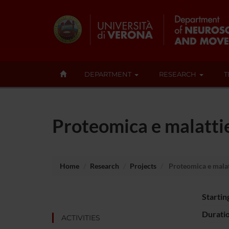
DEPARTMENT
RESEARCH
T
Proteomica e malatti
Home
Research
Projects
Proteomica e malat
Startin
Durati
ACTIVITIES