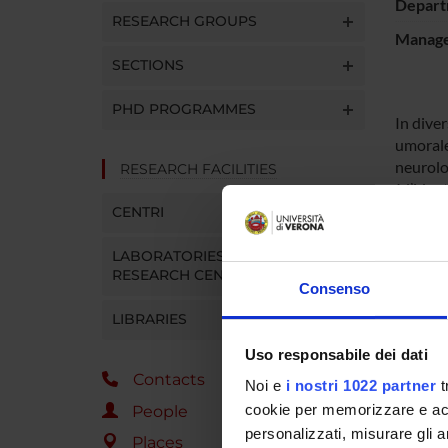
Depart
RESEARCH GROUPS
Manager
SECTIONS
PHD PROGRAMMES
In dive
umorale
neurolog
RESEARCH FACILITIES
è l’iden
Hashimo
CENTRI
utilizz
dotato 
LABORATORIES AND
RESEARCH CENTRES
“splicin
Consenso
compless
LIBRARIES
separat
Uso responsabile dei dati
Persona
Contacts
Bruno B
Noi e
i nostri 1022 partner
t
Gabriel
cookie per memorizzare e acce
People
Mauro K
personalizzati, misurare gli an
Places