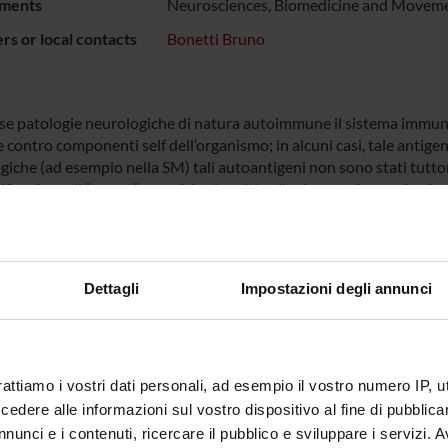
ments
Neurosciences, Biomedicine and Moveme
s or local contacts
Bonetti Bruno
rse patologie neurologiche di natura autoimmune il sistema immunit
 contro componenti self dell’organismo; in alcuni casi, tale antige
iche (ad esempio nella SM) tali autoantigeni non sono stati tuttora
tificazione di “target” proteici coinvolti nella risposta immunitaria
to, nella neuromielite ottica e nella sindrome paraneoplastica con
ando la tecnica dell’elettroforesi bidimensionale (2D-PAGE) accopp
di notevole complessità poichè le proteine possono essere espresse
g“ alternativo del mRNA, dell’uso di siti alternativi di inizio e fine 
Dettagli
Impostazioni degli annunci
ità può essere risolta mediante la tecnica dell’elettroforesi bidim
e contemporaneamente le diverse proteine di un tessuto e le loro 
le dell’Università di Verona partecipante al progetto:
onetti, Silvia Marconi, Elena Anghileri, Beatrice Gini, Laura Lovat
rattiamo i vostri dati personali, ad esempio il vostro numero IP, 
a Constantin, Barbara Rossi, Stefano Angiari, Simona Bach (Dipart
dere alle informazioni sul vostro dispositivo al fine di pubblica
rampera (Dipartimento di Medicina Clinica e Sperimentale)
nunci e i contenuti, ricercare il pubblico e sviluppare i servizi. A