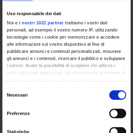
Professore ordinario
Uso responsabile dei dati
Noi e
i nostri 1022 partner
trattiamo i vostri dati
personali, ad esempio il vostro numero IP, utilizzando
ATTIVITÀ
tecnologie come i cookie per memorizzare e accedere
alle informazioni sul vostro dispositivo al fine di
GRUPPI DI RICERCA
pubblicare annunci e contenuti personalizzati, misurare
gli annunci e i contenuti, ricercare il pubblico e sviluppare
SEZIONI
i servizi. Avete la possibilità di scegliere chi utilizza i
vostri dati e per quali scopi. Le vostre scelte in materia di
DOTTORATI DI RICERCA
privacy sono applicabili solo su questa proprietà digitale
in cui avete effettuato le vostre scelte. È possibile
Selezione
STRUTTURE
modificare o revocare il proprio consenso in qualsiasi
Necessari
del
momento dalla Dichiarazione sui cookie o facendo clic
consenso
CENTRI
sull'icona di attivazione della privacy.
Preferenze
LABORATORI
Con il tuo consenso, vorremmo anche:
BIBLIOTECHE
raccogliere informazioni sulla tua posizione
Statistiche