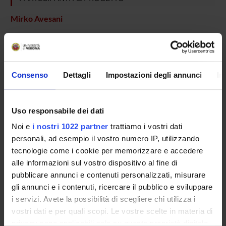
Mirko Avesani
Antonio Fiaschi
Emanuela Formaggio
Giorgio Fuggetta
Consenso
Dettagli
Impostazioni degli annunci
In
Paolo Manganotti
Silvia Francesca Storti
Uso responsabile dei dati
Professore associato
Noi e
i nostri 1022 partner
trattiamo i vostri dati
personali, ad esempio il vostro numero IP, utilizzando
tecnologie come i cookie per memorizzare e accedere
SEZIONI
alle informazioni sul vostro dispositivo al fine di
pubblicare annunci e contenuti personalizzati, misurare
Neurologia
gli annunci e i contenuti, ricercare il pubblico e sviluppare
i servizi. Avete la possibilità di scegliere chi utilizza i
vostri dati e per quali scopi. Le vostre scelte in materia di
privacy sono applicabili solo su questa proprietà digitale