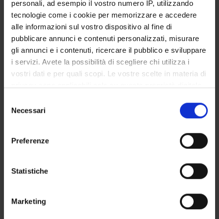
personali, ad esempio il vostro numero IP, utilizzando
ENTI FINANZIATORI:
tecnologie come i cookie per memorizzare e accedere
Bio-Pre Srl
alle informazioni sul vostro dispositivo al fine di
Finanziamento:
assegnato e gestito dal Dipartimento
pubblicare annunci e contenuti personalizzati, misurare
gli annunci e i contenuti, ricercare il pubblico e sviluppare
i servizi. Avete la possibilità di scegliere chi utilizza i
vostri dati e per quali scopi. Le vostre scelte in materia di
PARTECIPANTI AL PROGETTO
privacy sono applicabili solo su questa proprietà digitale
in cui avete effettuato le vostre scelte. È possibile
Manuela Malatesta
Selezione
modificare o revocare il proprio consenso in qualsiasi
Professore associato
Necessari
del
momento dalla Dichiarazione sui cookie o facendo clic
consenso
Pasquina Marzola
sull'icona di attivazione della privacy.
Professore ordinario
Preferenze
Con il tuo consenso, vorremmo anche:
Carlo Zancanaro
raccogliere informazioni sulla tua posizione
Statistiche
geografica, con un'approssimazione di qualche
metro,
COLLABORATORI ESTERNI
Marketing
Identificare il tuo dispositivo, scansionandolo
attivamente alla ricerca di caratteristiche specifiche