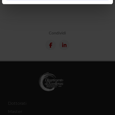
informazioni sul modo in cui utilizzi il nostro sito con i
nostri partner che si occupano di analisi dei dati web,
pubblicità e social media, i quali potrebbero combinarle
con altre informazioni che hai fornito loro o che hanno
raccolto dal tuo utilizzo dei loro servizi.
Condividi
Dottorati
Master