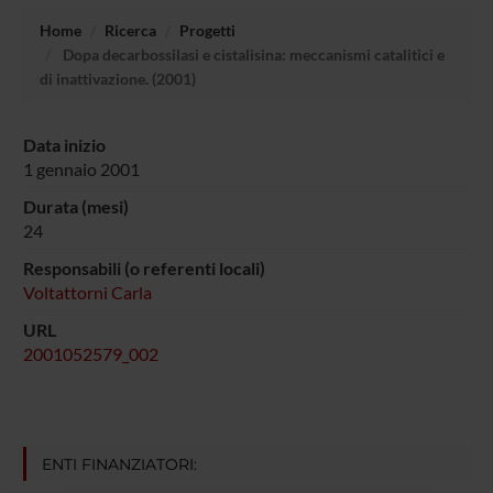
Home
Ricerca
Progetti
Dopa decarbossilasi e cistalisina: meccanismi catalitici e
di inattivazione. (2001)
Data inizio
1 gennaio 2001
Durata (mesi)
24
Responsabili (o referenti locali)
Voltattorni Carla
URL
2001052579_002
ENTI FINANZIATORI: