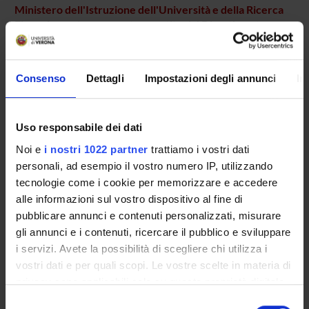
Ministero dell'Istruzione dell'Università e della Ricerca
Finanziamento:
assegnato e gestito dal Dipartimento
Programma:
COFIN - Progetti di Ricerca di Interesse
Nazionale
Consenso
Dettagli
Impostazioni degli annunci
In
PARTECIPANTI AL PROGETTO
Uso responsabile dei dati
Mariarita Bertoldi
Noi e
i nostri 1022 partner
trattiamo i vostri dati
Professore associato
personali, ad esempio il vostro numero IP, utilizzando
tecnologie come i cookie per memorizzare e accedere
Carla Voltattorni
alle informazioni sul vostro dispositivo al fine di
Professore emerito
pubblicare annunci e contenuti personalizzati, misurare
gli annunci e i contenuti, ricercare il pubblico e sviluppare
i servizi. Avete la possibilità di scegliere chi utilizza i
vostri dati e per quali scopi. Le vostre scelte in materia di
ATTIVITÀ
privacy sono applicabili solo su questa proprietà digitale
in cui avete effettuato le vostre scelte. È possibile
Selezione
GRUPPI DI RICERCA