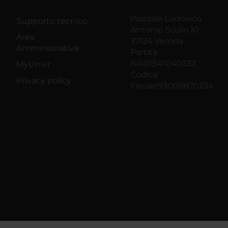
Piazzale Ludovico
Supporto tecnico
Antonio Scuro 10
Area
37124 Verona
Amministrativa
Partita
IVA01541040232
MyUnivr
Codice
Privacy policy
Fiscale93009870234