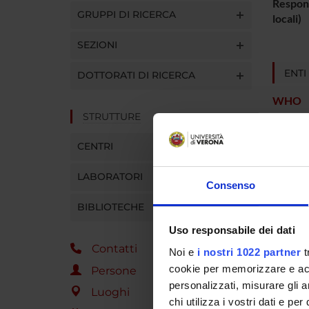
Respons
GRUPPI DI RICERCA
locali)
SEZIONI
ENTI
DOTTORATI DI RICERCA
WHO
STRUTTURE
CENTRI
PART
LABORATORI
Consenso
Corrad
BIBLIOTECHE
Uso responsabile dei dati
Contatti
Noi e
i nostri 1022 partner
t
AREE 
cookie per memorizzare e acce
Persone
Psychi
personalizzati, misurare gli an
Luoghi
chi utilizza i vostri dati e pe