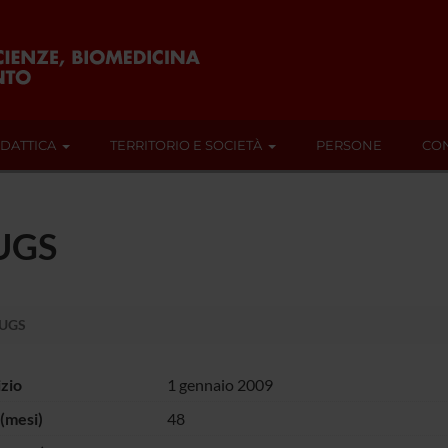
IDATTICA
TERRITORIO E SOCIETÀ
PERSONE
CON
UGS
UGS
izio
1 gennaio 2009
(mesi)
48