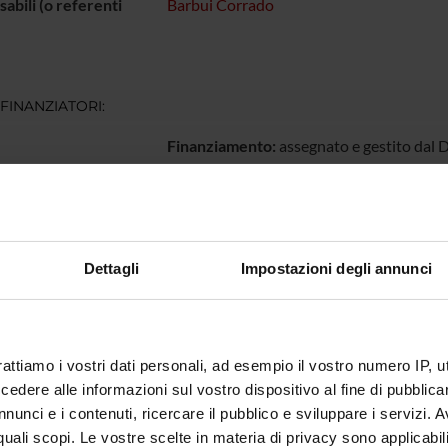
abili (o referenti
Barbui Corrado
 FINANZIATORI:
Finanziamento:
assegnato e gestito dal 
ECIPANTI AL PROGETTO
Dettagli
Impostazioni degli annunci
o Barbui
Professore ordinario
rattiamo i vostri dati personali, ad esempio il vostro numero IP, 
DI RICERCA COINVOLTE DAL PROGETTO
dere alle informazioni sul vostro dispositivo al fine di pubblica
atry
nunci e i contenuti, ricercare il pubblico e sviluppare i servizi. A
r quali scopi. Le vostre scelte in materia di privacy sono applicabi