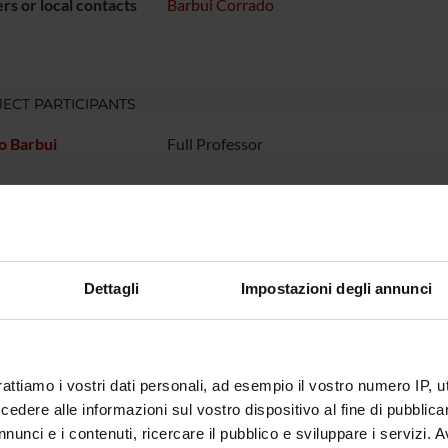
s or local contacts
Barbui Corrado
ECT PARTICIPANTS
o Barbui
Full Professor
RCH AREAS INVOLVED IN THE PROJECT
atry
Dettagli
Impostazioni degli annunci
ONS
rattiamo i vostri dati personali, ad esempio il vostro numero IP, 
n of Psychiatry and Clinical Psychology
dere alle informazioni sul vostro dispositivo al fine di pubblica
nunci e i contenuti, ricercare il pubblico e sviluppare i servizi. A