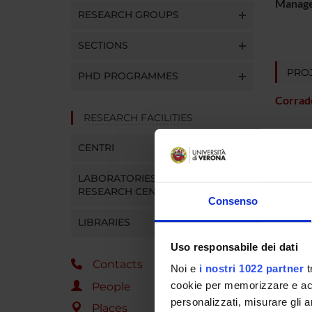
Manager
RESEARCH GROUPS
SECTIONS
PROJ
PHD PROGRAMMES
Corrad
RESEARCH FACILITIES
CENTRI
RESEA
LABORATORIES AND
Psychi
RESEARCH CENTRES
Consenso
LIBRARIES
Uso responsabile dei dati
SECTI
Contacts
Noi e
i nostri 1022 partner
t
Sectio
cookie per memorizzare e acce
People
personalizzati, misurare gli an
Places