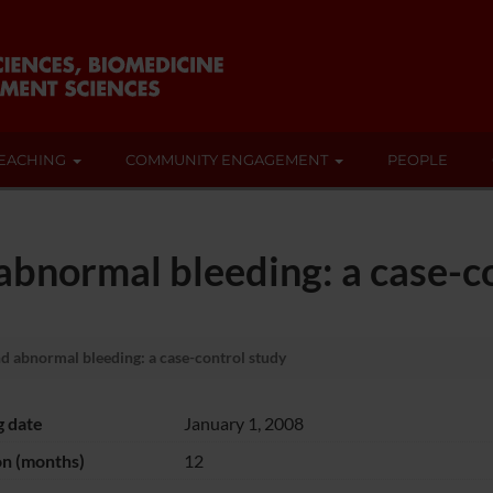
EACHING
COMMUNITY ENGAGEMENT
PEOPLE
abnormal bleeding: a case-c
d abnormal bleeding: a case-control study
g date
January 1, 2008
on (months)
12