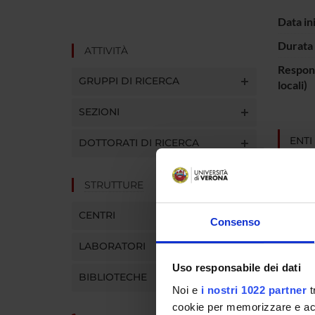
Data in
Durata 
ATTIVITÀ
Respons
GRUPPI DI RICERCA
locali)
SEZIONI
ENTI
DOTTORATI DI RICERCA
Region
STRUTTURE
CENTRI
Consenso
PART
LABORATORI
Mirella
Uso responsabile dei dati
BIBLIOTECHE
Noi e
i nostri 1022 partner
t
cookie per memorizzare e acce