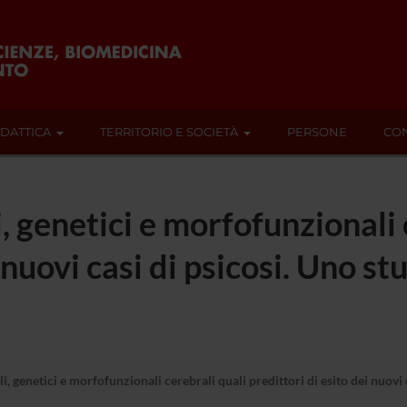
IDATTICA
TERRITORIO E SOCIETÀ
PERSONE
CON
li, genetici e morfofunzionali
i nuovi casi di psicosi. Uno s
ali, genetici e morfofunzionali cerebrali quali predittori di esito dei nuov