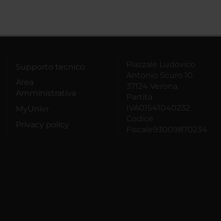
Piazzale Ludovico
Supporto tecnico
Antonio Scuro 10
Area
37124 Verona
Amministrativa
Partita
IVA01541040232
MyUnivr
Codice
Privacy policy
Fiscale93009870234