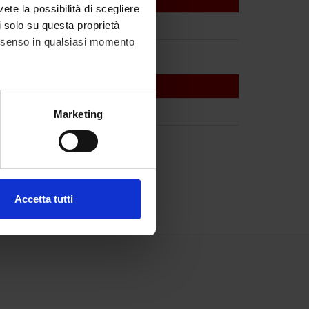
vete la possibilità di scegliere
li solo su questa proprietà
consenso in qualsiasi momento
alche metro,
Marketing
e specifiche (impronte
ezione dettagli
. Puoi
Accetta tutti
l media e per analizzare il
ostri partner che si occupano
azioni che hai fornito loro o