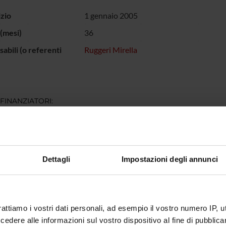
izio
1 gennaio 2005
(mesi)
36
abili (o referenti
Ruggeri Mirella
 FINANZIATORI:
e Veneto
Finanziamento:
assegnato e gestito dal 
Dettagli
Impostazioni degli annunci
ECIPANTI AL PROGETTO
 Ruggeri
rattiamo i vostri dati personali, ad esempio il vostro numero IP, 
dere alle informazioni sul vostro dispositivo al fine di pubblica