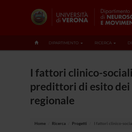
DIPARTIMENTO
RICERCA
D
I fattori clinico-socia
predittori di esito de
regionale
Home
Ricerca
Progetti
I fattori clinico-soci