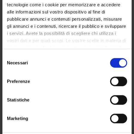
Associate Professor
tecnologie come i cookie per memorizzare e accedere
alle informazioni sul vostro dispositivo al fine di
pubblicare annunci e contenuti personalizzati, misurare
gli annunci e i contenuti, ricercare il pubblico e sviluppare
RESEARCH AREAS INVOLVED IN THE PROJECT
i servizi. Avete la possibilità di scegliere chi utilizza i
Anatomy & Morphology
vostri dati e per quali scopi. Le vostre scelte in materia di
privacy sono applicabili solo su questa proprietà digitale
in cui avete effettuato le vostre scelte. È possibile
Selezione
modificare o revocare il proprio consenso in qualsiasi
Necessari
del
SECTIONS
momento dalla Dichiarazione sui cookie o facendo clic
consenso
Anatomy and Histology Section
sull'icona di attivazione della privacy.
Preferenze
Con il tuo consenso, vorremmo anche:
raccogliere informazioni sulla tua posizione
Statistiche
geografica, con un'approssimazione di qualche
ACTIVITIES
metro,
Marketing
Identificare il tuo dispositivo, scansionandolo
RESEARCH GROUPS
attivamente alla ricerca di caratteristiche specifiche