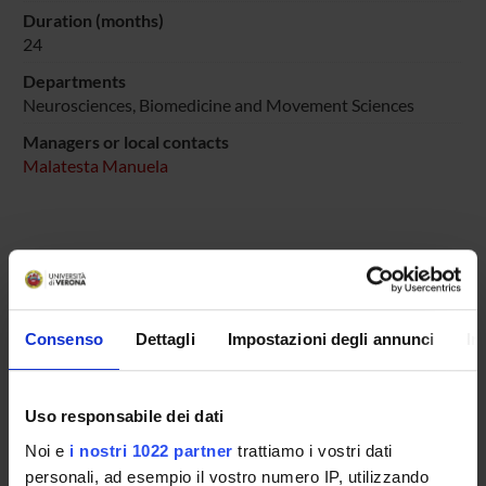
Duration (months)
24
Departments
Neurosciences, Biomedicine and Movement Sciences
Managers or local contacts
Malatesta Manuela
SPONSORS:
CRIIGEN
Consenso
Dettagli
Impostazioni degli annunci
In
Funds:
assigned and managed by the department
Uso responsabile dei dati
PROJECT PARTICIPANTS
Noi e
i nostri 1022 partner
trattiamo i vostri dati
personali, ad esempio il vostro numero IP, utilizzando
Manuela Malatesta