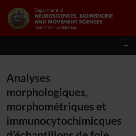
Toggl
Analyses
morphologiques,
morphométriques et
immunocytochimicques
d’échantillons de foie,