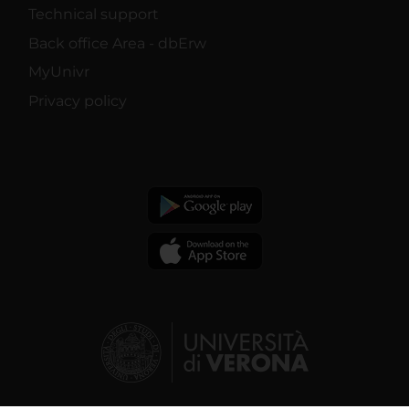
Technical support
Back office Area - dbErw
MyUnivr
Privacy policy