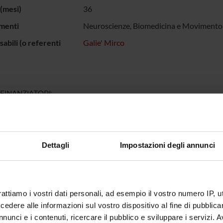
(mesi)
36
menti
Neuroscienze, Biomedicina e Movimento
abili (o referenti
Galie' Mirco
 FINANZIATORI:
Finanziamento:
assegnato e gestito dal 
Dettagli
Impostazioni degli annunci
ECIPANTI AL PROGETTO
alie'
Professore associato
rattiamo i vostri dati personali, ad esempio il vostro numero IP, 
dere alle informazioni sul vostro dispositivo al fine di pubblica
nunci e i contenuti, ricercare il pubblico e sviluppare i servizi. A