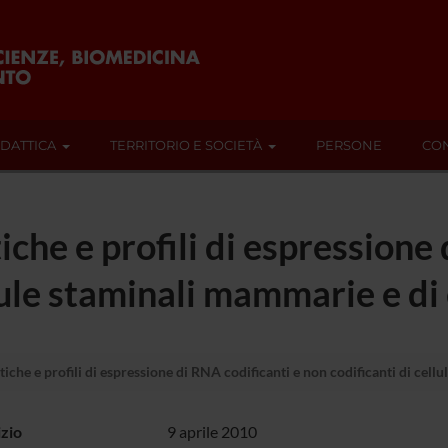
IDATTICA
TERRITORIO E SOCIETÀ
PERSONE
CON
che e profili di espressione 
ellule staminali mammarie e 
iche e profili di espressione di RNA codificanti e non codificanti di c
izio
9 aprile 2010