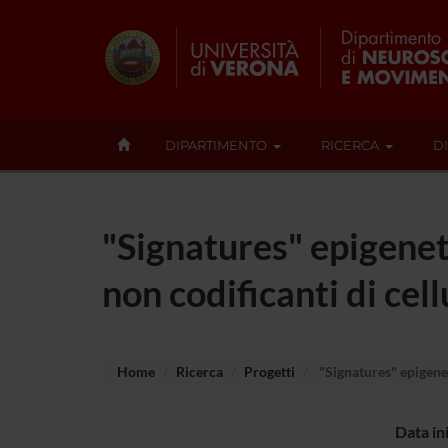
DIPARTIMENTO
RICERCA
D
"Signatures" epigeneti
non codificanti di c
Home
Ricerca
Progetti
"Signatures" epigenet
Data in