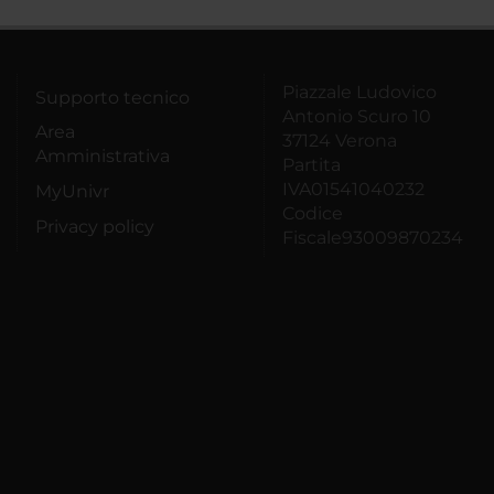
Piazzale Ludovico
Supporto tecnico
Antonio Scuro 10
Area
37124 Verona
Amministrativa
Partita
IVA01541040232
MyUnivr
Codice
Privacy policy
Fiscale93009870234