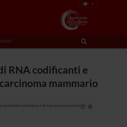
TATTI
di RNA codificanti e
di carcinoma mammario
ellule staminali mammarie e di carcinoma mammario