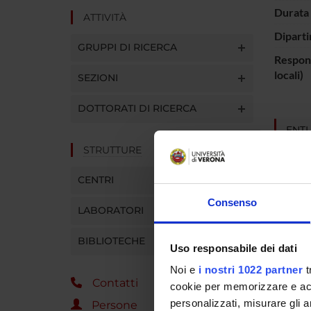
Durata 
ATTIVITÀ
Diparti
GRUPPI DI RICERCA
Respons
locali)
SEZIONI
DOTTORATI DI RICERCA
ENTI
STRUTTURE
MIUR
CENTRI
Consenso
LABORATORI
PART
BIBLIOTECHE
Uso responsabile dei dati
Mirco G
Noi e
i nostri 1022 partner
t
Contatti
cookie per memorizzare e acce
personalizzati, misurare gli an
Persone