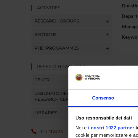
Durati
ACTIVITIES
Depart
RESEARCH GROUPS
Manager
SECTIONS
Keywo
PHD PROGRAMMES
RESEARCH FACILITIES
Il Regi
di regis
CENTRI
collegam
in modo 
LABORATORIES AND
servizi.
Consenso
RESEARCH CENTRES
LIBRARIES
SPO
Uso responsabile dei dati
Noi e
i nostri 1022 partner
t
Assesso
Contacts
cookie per memorizzare e acce
Veneto