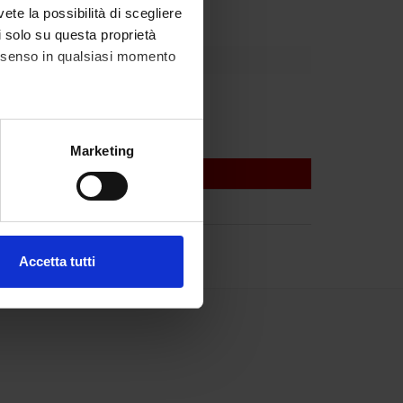
vete la possibilità di scegliere
li solo su questa proprietà
consenso in qualsiasi momento
Tansella
alche metro,
Marketing
e specifiche (impronte
ezione dettagli
. Puoi
Accetta tutti
l media e per analizzare il
ostri partner che si occupano
azioni che hai fornito loro o