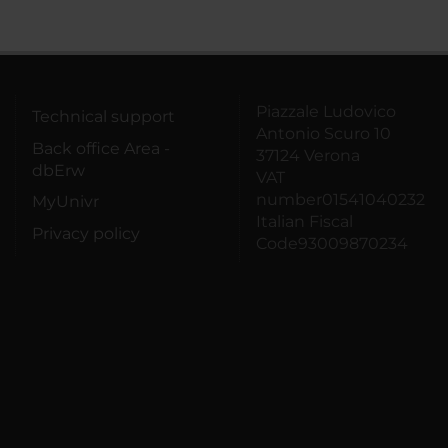
Piazzale Ludovico
Technical support
Antonio Scuro 10
Back office Area -
37124 Verona
dbErw
VAT
number01541040232
MyUnivr
Italian Fiscal
Privacy policy
Code93009870234