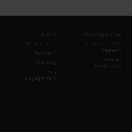
Home
PhD Programmes
Department
Master and Post
Lauream
Research
Contact
Teaching
information
Community
Engagement