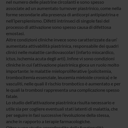
nel numero delle piastrine circolanti e sono spesso
associate ad un aumentato turnover piastrinico, come nella
forme secondarie alla presenza di anticorpi antipiastrina e
nell’ipersplenismo. Difetti intrinseci di singole fasi del
processo di attivazione sono spesso causa di difettosa
emostasi.
Altre condizioni cliniche invece sono caratterizzate da un’
aumentata attivabilità piastrinica, responsabile dei quadri
clinici nelle malattie cardiovascolari (infarto miocardico,
ictus, ischemia acuta degli arti). Infine vi sono condizioni
cliniche in cui l’attivazione piastrinica gioca un ruolo molto
importante: le malattie mieloproliferative (policitemia,
trombocitemia essenziale, leucemia mieloide cronica) e le
vasculiti, nelle quali il rischio trombotico è aumentato e per
le quali la trombosi rappresenta una complicazione spesso
fatale.
Lo studio dell’attivazione piastrinica risulta necessario e
utile sia per cogliere eventuali stati latenti di malattia, che
per seguire in fasi successive l’evoluzione della stessa,
anche in rapporto a terapie farmacologiche.
Oltre a uno studio approfondito della funzionalità